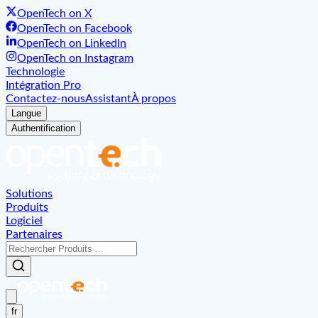
OpenTech on X
OpenTech on Facebook
OpenTech on LinkedIn
OpenTech on Instagram
Technologie
Intégration Pro
Contactez-nous
Assistant
À propos
Langue
Authentification
Solutions
Produits
Logiciel
Partenaires
fr