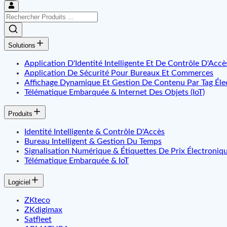
Solutions
Application D'Identité Intelligente Et De Contrôle D'Accè
Application De Sécurité Pour Bureaux Et Commerces
Affichage Dynamique Et Gestion De Contenu Par Tag Éle
Télématique Embarquée & Internet Des Objets (IoT)
Produits
Identité Intelligente & Contrôle D'Accès
Bureau Intelligent & Gestion Du Temps
Signalisation Numérique & Étiquettes De Prix Électroniq
Télématique Embarquée & IoT
Logiciel
ZKteco
ZKdigimax
Satfleet