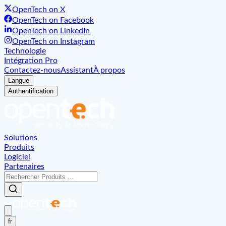
OpenTech on X
OpenTech on Facebook
OpenTech on LinkedIn
OpenTech on Instagram
Technologie
Intégration Pro
Contactez-nous
Assistant
À propos
Langue
Authentification
Solutions
Produits
Logiciel
Partenaires
fr