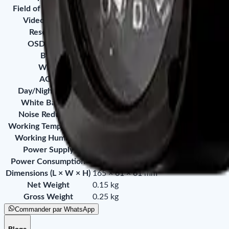
Field of View (FOV)
92°
Video Output
AHD / TVI / CVI / CVBS
Resolution
25/30 fps @ 1080P
OSD Menu
Supported
BLC
Not Available
WDR
DWDR
AGC
Supported
Day/Night Mode
Auto (ICR) / Manual
White Balance
Supported
Noise Reduction
2D DNR
Working Temperature
-30°C ~ +60°C
Working Humidity
10% ~ 90%
Power Supply
DC 12V ±10%
Power Consumption
< 3.2 W (IR Off)
Dimensions (L × W × H)
165 × 61 × 61 mm
Net Weight
0.15 kg
Gross Weight
0.25 kg
Commander par WhatsApp