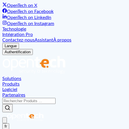
OpenTech on X
OpenTech on Facebook
OpenTech on LinkedIn
OpenTech on Instagram
Technologie
Intégration Pro
Contactez-nous
Assistant
À propos
Langue
Authentification
Solutions
Produits
Logiciel
Partenaires
fr