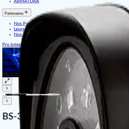
ARMATURA
Partenaires
Nos Partenaires
Leurs Témoignages
Nos Références
Pro Intégration
Accueil
Catégories
Identité Intelligente & Contrôle d'Accès
Vidéosurveillance CCTV
BS-32B11A-B1
BS-32B11A-B1