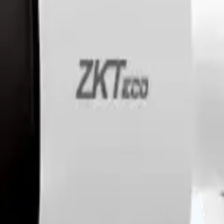
CMOS, IR Ra
on