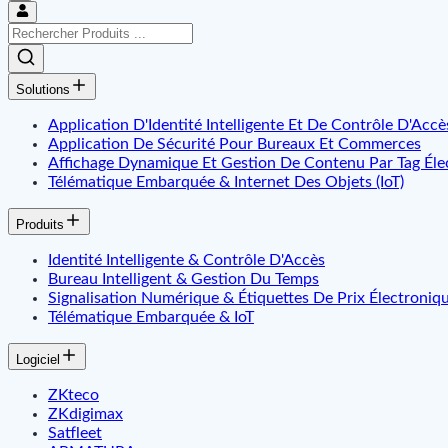
Solutions
Application D'Identité Intelligente Et De Contrôle D'Accè
Application De Sécurité Pour Bureaux Et Commerces
Affichage Dynamique Et Gestion De Contenu Par Tag Éle
Télématique Embarquée & Internet Des Objets (IoT)
Produits
Identité Intelligente & Contrôle D'Accès
Bureau Intelligent & Gestion Du Temps
Signalisation Numérique & Étiquettes De Prix Électroniq
Télématique Embarquée & IoT
Logiciel
ZKteco
ZKdigimax
Satfleet