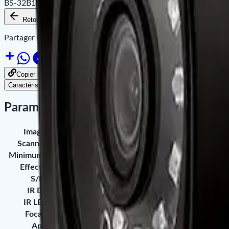
BS-32B11A-B1 - ZKTeco - Plastic mini eyeball,1080P 1/2.9" 
Retour aux produits
Ajouter au panier
Disponibilité
Partager le site sur :
Copier le lien pour partager
Caractéristiques
Paramètres
Image Sensor
1/2.9" 2MP Sensor
Scanning System
Progressive
Minimum Illumination
0.1 Lux @ F2.4 (Color), 0 Lux with IR 
Effective Pixels
1920 × 1080
S/N Ratio
More than 52 dB
IR Distance
10 ~ 20 m
IR LED Count
10
Focal Length
2.8 mm
Aperture
F2.4