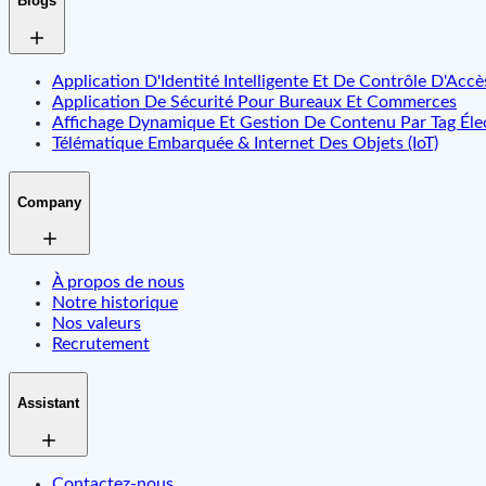
Blogs
Application D'Identité Intelligente Et De Contrôle D'Accè
Application De Sécurité Pour Bureaux Et Commerces
Affichage Dynamique Et Gestion De Contenu Par Tag Éle
Télématique Embarquée & Internet Des Objets (IoT)
Company
À propos de nous
Notre historique
Nos valeurs
Recrutement
Assistant
Contactez-nous