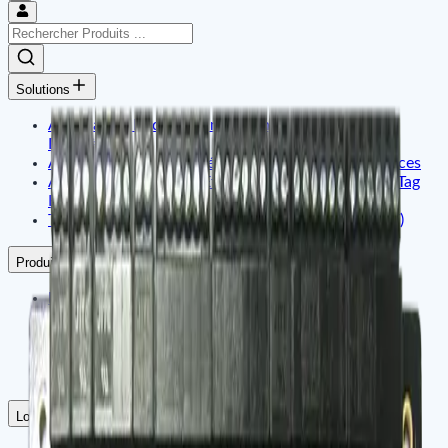
Solutions
Application D'Identité Intelligente Et De Contrôle
D'Accès
Application De Sécurité Pour Bureaux Et Commerces
Affichage Dynamique Et Gestion De Contenu Par Tag
Électronique
Télématique Embarquée & Internet Des Objets (IoT)
Produits
Identité Intelligente & Contrôle D'Accès
Bureau Intelligent & Gestion Du Temps
Signalisation Numérique & Étiquettes De Prix
Électroniques
Télématique Embarquée & IoT
Logiciel