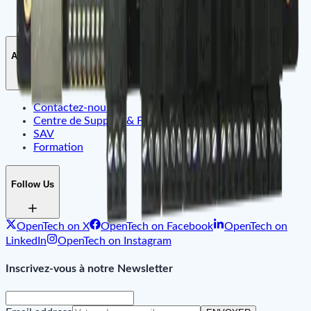
Nos valeurs
Recrutement
Assistant
Contactez-nous
Centre de Support & FAQ
SAV
Formation
Follow Us
OpenTech on X
OpenTech on Facebook
OpenTech on
LinkedIn
OpenTech on Instagram
Inscrivez-vous à notre Newsletter