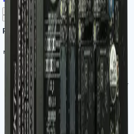
Copier le lien pour partager
Caractéristiques
Paramètres
NumberofDoorsControlled
C3-200: 2 Door
NumberofReadersSupported
C3-200: 4
26-bit Wiegand, others upon
TypesofReadersSupported
request
C3-200: 6 (2 Exit Device, 2
NumberofInputs
Door Status, 2 AUX)
C3-200: 4 (2-From C Relay for
NumberofOutputs
Lock and 2-Form C Relay for
Aux Output)
CardHoldersCapacity
30,000
LogEventsCapacity
100,000
Communication
TCP/IP and RS-485
PowerSupply
12V DC, 1.5A
Weight
C3-200: 0.34kg