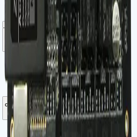
Enclosure
Powder Coated Aluminium
Mounting
Wall Mount
Dimension
C3-200: 175 * 99 mm (L*W)
Commander par WhatsApp
Blogs
Application D'Identité Intelligente Et De Contrôle
D'Accès
Application De Sécurité Pour Bureaux Et Commerces
Affichage Dynamique Et Gestion De Contenu Par Tag
Électronique
Télématique Embarquée & Internet Des Objets (IoT)
Company
À propos de nous
Notre historique