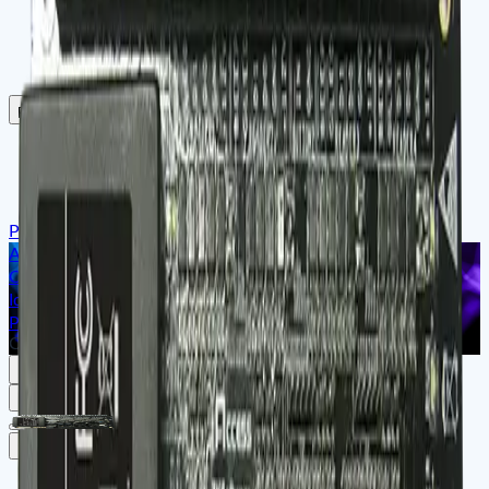
ZKteco
ZKdigimax
Satfleet
ARMATURA
Partenaires
Nos Partenaires
Leurs Témoignages
Nos Références
Pro Intégration
Accueil
Catégories
Identité Intelligente & Contrôle d'Accès
Panneau de Contrôle d'Accès
C3-200