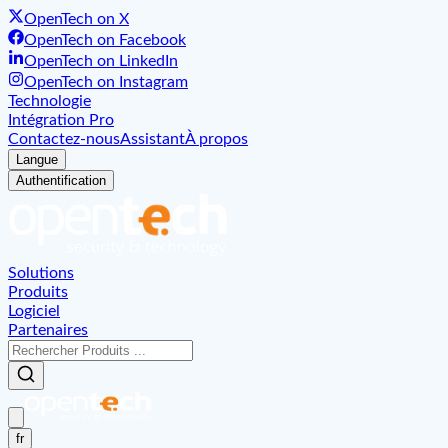
OpenTech on X
OpenTech on Facebook
OpenTech on LinkedIn
OpenTech on Instagram
Technologie
Intégration Pro
Contactez-nous
Assistant
À propos
Langue
Authentification
Solutions
Produits
Logiciel
Partenaires
fr