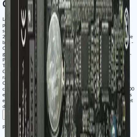
C3-200
Le ZKTeco C3-200 est un panneau de contrôle d'accès de
porte IP avancé conçu pour fournir une gestion des accès
sécurisée et efficace. Les principales fonctionnalités du C3-
200 incluent : - Prise en charge jusqu'à 30 000 utilisateurs de
badges, offrant une évolutivité pour divers environnements. -
Capacité de stockage jusqu'à 100 000 événements,
garantissant un suivi et un audit complets des événements. -
Plusieurs options de communication, notamment Ethernet
TCP/IP et RS-485, permettant une connectivité flexible. -
Capacité de stockage de cartes RFID pour une utilisation
rationalisée. contrôle d'accès et utilisateur identification. -
Capacité élevée de stockage d'événements, permettant une
conservation et une analyse efficaces des données. Le C3-200
est conçu pour fournir un contrôle d'accès fiable pour divers
environnements, offrant des mesures de sécurité avancées et
des performances robustes.
Retour aux produits
Ajouter au panier
Disponibilité
Partager le site sur :