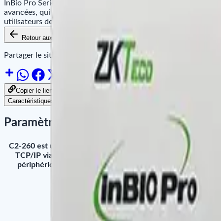
InBio Pro Series est un produits de haut gamme orientée avec de
avancées, qui peuvent être gérées par la communication TCP /
utilisateurs de cartes et stocke jusqu’à 100 000 événements et
Retour aux produits
Ajouter au panier
Disponibilité
Partager le site sur :
Copier le lien pour partager
Caractéristiques
Paramètres
C2-260 est un mini panneau de commande IP à deux portes. 
TCP/IP via le réseau LAN ou WAN, et la communication R
périphériques RS485 tels que DM10, AUX485, WR485. La 
logiciel Web
InBio Pro Series