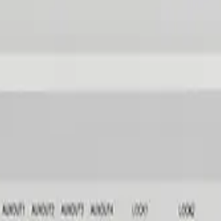
Prend en charge jusqu’à 2
cartes et stocke jusqu’à 
réunit des panneaux de c
avec application Internet 
La série Pro prend en cha
protocoles de communic
réunit des panneaux de c
avec application Internet 
La série prend en charge 
protocoles de communic
réunit des panneaux de c
avec application Internet 
réunit des panneaux de c
ge
application Internet intég
La série est un panneau d
Prend en charge jusqu'à 3
événements et transactio
Le contrôleur continue de