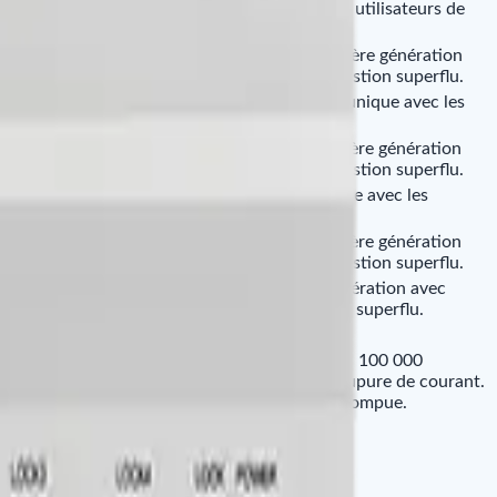
0 000 modèles d’empreintes digitales, 60 000 utilisateurs de
100 000 événements et transactions.
ontrôle d'accès biométrique d’une porte dernière génération
intégrée qui rend tout besoin de logiciel de gestion superflu.
rge n’importe quel lecteur de tiers qui communique avec les
ation Wiegand, RS485 ou OSDP.
ontrôle d'accès biométrique de 2 portes dernière génération
intégrée qui rend tout besoin de logiciel de gestion superflu.
n’importe quel lecteur de tiers qui communique avec les
ation Wiegand, RS485 ou OSDP.
ontrôle d'accès biométrique de 4 portes dernière génération
intégrée qui rend tout besoin de logiciel de gestion superflu.
ontrôle d'accès RFID de 4 portes dernière génération avec
rée qui rend tout besoin de logiciel de gestion superflu.
e contrôle d'accès de porte basé sur IP.
0 000 utilisateurs de badges et stocke jusqu'à 100 000
ns. Les données sont préservées en cas de coupure de courant.
 fonctionner si la connexion réseau est interrompue.