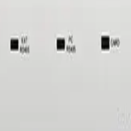
s fonctionnalités uniques telles que la vérification intégrée des
 IP via des réseaux LAN ou WAN. InBio460 PRO Prend en charge 
 transactions. 4 portes peuvent être assortis dans une architect
Il prend en charge la communication
//zktecoma.com/product/
S485 qui permet une extension aux
sécurité RFID. C2-260 peu
série correspond parfaitement au
DM10 maximum qu'il peut
est un produits de haut g
vérification intégrée des 
avancées, qui peuvent êt
ou WAN.