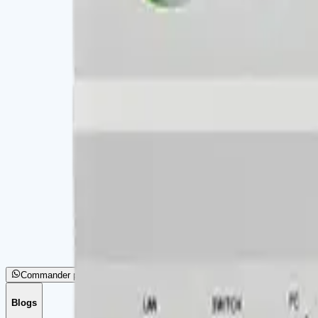
InBio460 PRO
Atlas Bio 160
Atlas
Atlas Bio 260
Atlas Bio
Atlas Bio 460
Atlas Pro 400 avec Packa
C3
C3-200
Commander par WhatsApp
Blogs