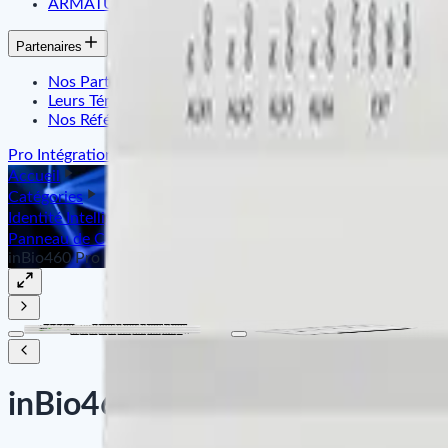
ARMATURA
Partenaires
Nos Partenaires
Leurs Témoignages
Nos Références
Pro Intégration
Accueil
Catégories
Identité Intelligente & Contrôle d'Accès
Panneau de Contrôle d'Accès
inBio460 Pro
inBio460 Pro