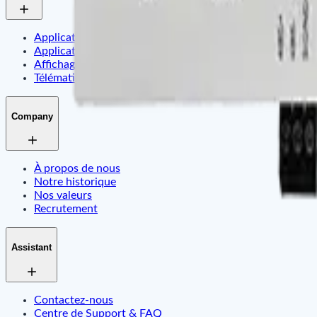
Application D'Identité Intelligente Et De Contrôle D'Accè
Application De Sécurité Pour Bureaux Et Commerces
Affichage Dynamique Et Gestion De Contenu Par Tag Éle
Télématique Embarquée & Internet Des Objets (IoT)
Company
À propos de nous
Notre historique
Nos valeurs
Recrutement
Assistant
Contactez-nous
Centre de Support & FAQ