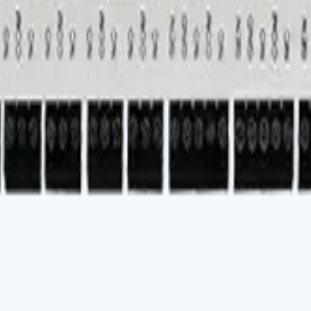
s
ctronique