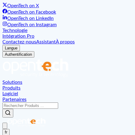
OpenTech on X
OpenTech on Facebook
OpenTech on LinkedIn
OpenTech on Instagram
Technologie
Intégration Pro
Contactez-nous
Assistant
À propos
Langue
Authentification
Solutions
Produits
Logiciel
Partenaires
fr