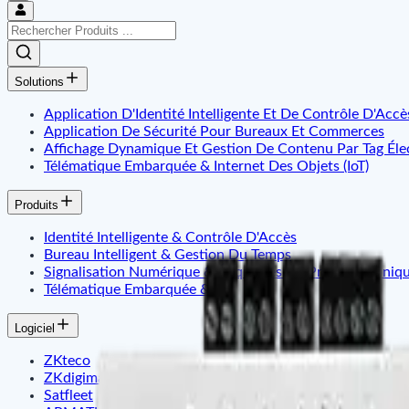
Solutions
Application D'Identité Intelligente Et De Contrôle D'Accè
Application De Sécurité Pour Bureaux Et Commerces
Affichage Dynamique Et Gestion De Contenu Par Tag Éle
Télématique Embarquée & Internet Des Objets (IoT)
Produits
Identité Intelligente & Contrôle D'Accès
Bureau Intelligent & Gestion Du Temps
Signalisation Numérique & Étiquettes De Prix Électroniq
Télématique Embarquée & IoT
Logiciel
ZKteco
ZKdigimax
Satfleet