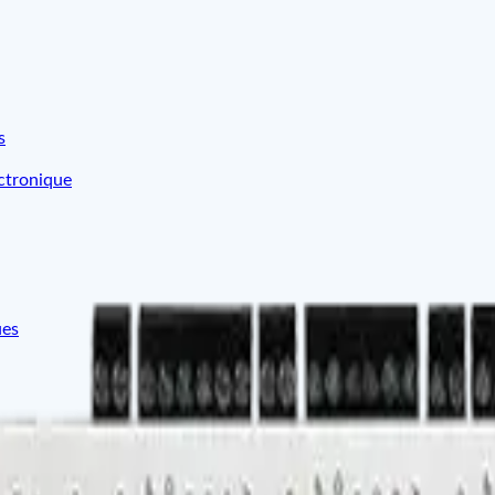
s
ctronique
ues