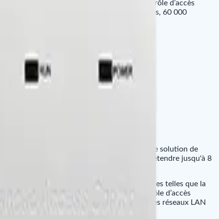
 empreintes digitales et des fonctions de contrôle d’accès
jusqu’à 20 000 modèles d’empreintes digitales, 60 000
ure système optimisée.
zkaccess3-5/">ZKBioAccess pour fournir une solution de
t contrôler deux portes par défaut. Il peut s'étendre jusqu'à 8
 supporter jusqu'à 10 portes.
amme orientée avec des fonctionnalités uniques telles que la
empreintes digitales et des fonctions de contrôle d’accès
re gérées par la communication TCP / IP via des réseaux LAN