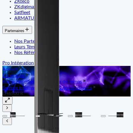
ZKteco
ZKdigimax
Satfleet
ARMATURA
Partenaires
Nos Partenaires
Leurs Témoignages
Nos Références
Pro Intégration
Accueil
Catégories
Bureau Intelligent & Gestion du Temps
Serrure Intelligente Hôtels & Appartements
LH6500 R