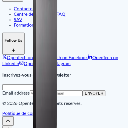
Contactez-nous
Centre de Support & FAQ
SAV
Formation
Follow Us
OpenTech on X
OpenTech on Facebook
OpenTech on
LinkedIn
OpenTech on Instagram
Inscrivez-vous à notre Newsletter
Email address
ENVOYER
© 2026 Opentech. Tous droits réservés.
Politique de confidentialité