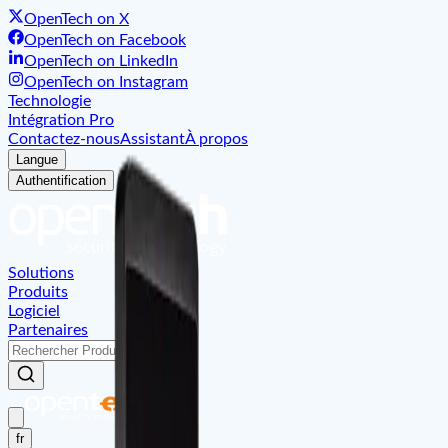
OpenTech on X
OpenTech on Facebook
OpenTech on LinkedIn
OpenTech on Instagram
Technologie
Intégration Pro
Contactez-nous
Assistant
À propos
Langue
Authentification
Solutions
Produits
Logiciel
Partenaires
fr