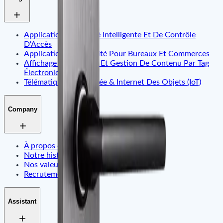
Application D'Identité Intelligente Et De Contrôle
D'Accès
Application De Sécurité Pour Bureaux Et Commerces
Affichage Dynamique Et Gestion De Contenu Par Tag
Électronique
Télématique Embarquée & Internet Des Objets (IoT)
Company
À propos de nous
Notre historique
Nos valeurs
Recrutement
Assistant