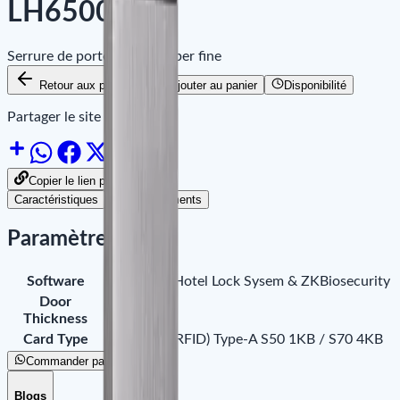
LH6500 R
Serrure de porte d'hôtel super fine
Retour aux produits
Ajouter au panier
Disponibilité
Partager le site sur :
Copier le lien pour partager
Caractéristiques
Téléchargements
Paramètres
Software
ZKBiolock Hotel Lock Sysem & ZKBiosecurity
Door
40 - 50 mm
Thickness
Card Type
ISO14443 (RFID) Type-A S50 1KB / S70 4KB
Commander par WhatsApp
Blogs