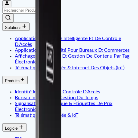
Solutions
Application D'Identité Intelligente Et De Contrôle
D'Accès
Application De Sécurité Pour Bureaux Et Commerces
Affichage Dynamique Et Gestion De Contenu Par Tag
Électronique
Télématique Embarquée & Internet Des Objets (IoT)
Produits
Identité Intelligente & Contrôle D'Accès
Bureau Intelligent & Gestion Du Temps
Signalisation Numérique & Étiquettes De Prix
Électroniques
Télématique Embarquée & IoT
Logiciel