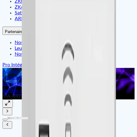
ZKteco
ZKdigimax
Satfleet
ARMATURA
Partenaires
Nos Partenaires
Leurs Témoignages
Nos Références
Pro Intégration
Accueil
Catégories
Identité Intelligente & Contrôle d'Accès
Lecteur de Carte & Tag ID/IC
MA-R42 B