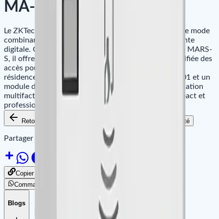
MA-R42 B
Le ZKTeco MA-R42 B est un panneau lecteur à double mode
combinant authentification par carte RFID et empreinte
digitale. Conçu pour s’intégrer parfaitement à la série MARS-
S, il offre une sécurité renforcée et une gestion simplifiée des
accès pour les bureaux, bâtiments commerciaux et
résidences. Il est livré avec un lecteur de cartes TDA01 et un
module d’empreintes BFP100, offrant une authentification
multifactorielle fiable et flexible dans un design compact et
professionnel.
Retour aux produits
Ajouter au panier
Disponibilité
Partager le site sur :
Copier le lien pour partager
Commander par WhatsApp
Blogs