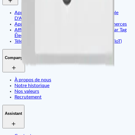
Application D'Identité Intelligente Et De Contrôle
D'Accès
Application De Sécurité Pour Bureaux Et Commerces
Affichage Dynamique Et Gestion De Contenu Par Tag
Électronique
Télématique Embarquée & Internet Des Objets (IoT)
Company
À propos de nous
Notre historique
Nos valeurs
Recrutement
Assistant