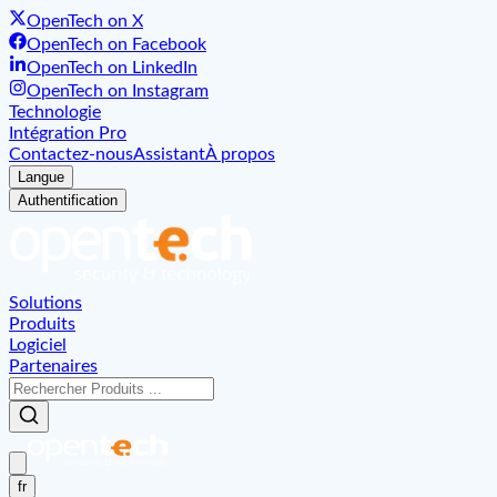
OpenTech on X
OpenTech on Facebook
OpenTech on LinkedIn
OpenTech on Instagram
Technologie
Intégration Pro
Contactez-nous
Assistant
À propos
Langue
Authentification
Solutions
Produits
Logiciel
Partenaires
fr