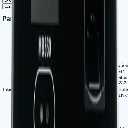
Copier le lien pour partager
Caractéristiques
Paramètres
Face Capacity
1,500
Fingerprint Capacity
2,000
ID Card Capacity
2,000
Record Capacity
100,000
Display
2.8-inch TFT Screen
Communication
TCP/IP, USB-Host, Wi-Fi (Option
SMS, DTS, Scheduled-bell, Self-
Standard Functions
Service Query, Automatic Status 
verification, 12V Output, RS232 
Interface for Access Control
3rd Party Electric Lock, Exit But
Optional Functions
ID / MF Cards, Work Code, AD
Power Supply
DC 12V 1.5A
Verication Speed
≤1 Sec.
Operating Temp.
0°c - 45°c
Operating Humidity
20% - 80%