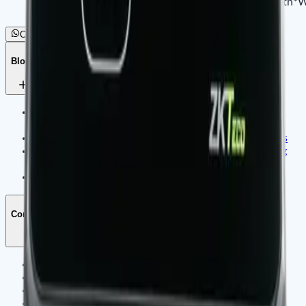
Dimension
167.5x148.8x32.2 mm (Length*W
Net Weight
380g
Commander par WhatsApp
Blogs
Application D'Identité Intelligente Et De Contrôle
D'Accès
Application De Sécurité Pour Bureaux Et Commerces
Affichage Dynamique Et Gestion De Contenu Par Tag
Électronique
Télématique Embarquée & Internet Des Objets (IoT)
Company
À propos de nous
Notre historique
Nos valeurs
Recrutement