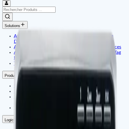
Solutions
Application D'Identité Intelligente Et De Contrôle
D'Accès
Application De Sécurité Pour Bureaux Et Commerces
Affichage Dynamique Et Gestion De Contenu Par Tag
Électronique
Télématique Embarquée & Internet Des Objets (IoT)
Produits
Identité Intelligente & Contrôle D'Accès
Bureau Intelligent & Gestion Du Temps
Signalisation Numérique & Étiquettes De Prix
Électroniques
Télématique Embarquée & IoT
Logiciel