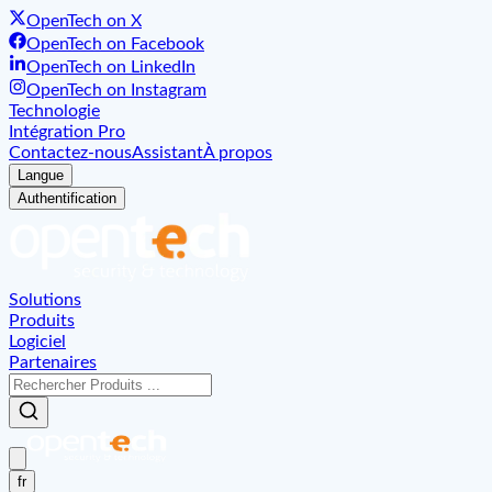
OpenTech on X
OpenTech on Facebook
OpenTech on LinkedIn
OpenTech on Instagram
Technologie
Intégration Pro
Contactez-nous
Assistant
À propos
Langue
Authentification
Solutions
Produits
Logiciel
Partenaires
fr