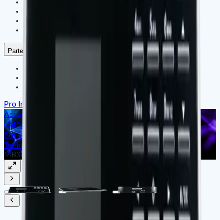
ZKteco
ZKdigimax
Satfleet
ARMATURA
Partenaires
Nos Partenaires
Leurs Témoignages
Nos Références
Pro Intégration
Accueil
Catégories
Bureau Intelligent & Gestion du Temps
Terminal de Gestion de Présence
MB360