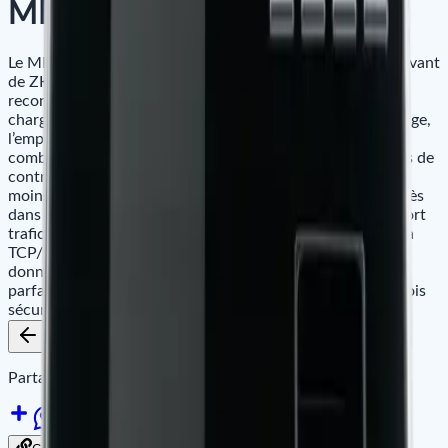
MB360
Le MB360 est un terminal d’accès multi-biométrique innovant
de ZKTeco, équipé des dernières technologies de
reconnaissance faciale et d’empreinte digitale. Il prend en
charge plusieurs méthodes de vérification, incluant le visage,
l’empreinte digitale, la carte, le mot de passe, ou toute
combinaison de celles-ci, ainsi que des fonctions basiques de
contrôle d’accès. Grâce à une vérification ultra-rapide en
moins d’une seconde, le MB360 facilite la gestion des accès
dans les bureaux, les industries et les environnements à fort
trafic. La communication avec un PC se fait facilement via
TCP/IP ou interface USB pour le transfert manuel des
données. Son design élégant et moderne s’intègre
parfaitement dans tous les environnements, offrant à la fois
sécurité et esthétique.
Retour aux produits
Ajouter au panier
Disponibilité
Partager le site sur :