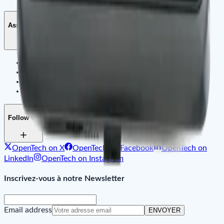
Assistant
Contactez-nous
Centre de Support & FAQ
SAV
Formation
Follow Us
OpenTech on X
OpenTech on Facebook
OpenTech on
LinkedIn
OpenTech on Instagram
Inscrivez-vous à notre Newsletter
Email address
ENVOYER