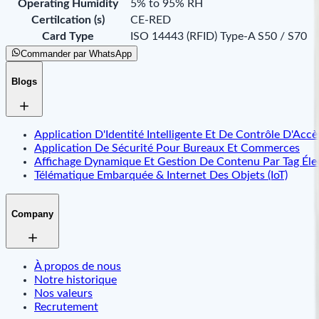
Operating Humidity
5% to 95% RH
Certilcation (s)
CE-RED
Card Type
ISO 14443 (RFID) Type-A S50 / S70
Commander par WhatsApp
Blogs
Application D'Identité Intelligente Et De Contrôle D'Accè
Application De Sécurité Pour Bureaux Et Commerces
Affichage Dynamique Et Gestion De Contenu Par Tag Éle
Télématique Embarquée & Internet Des Objets (IoT)
Company
À propos de nous
Notre historique
Nos valeurs
Recrutement