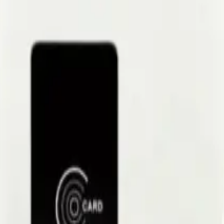
s
ctronique
ues