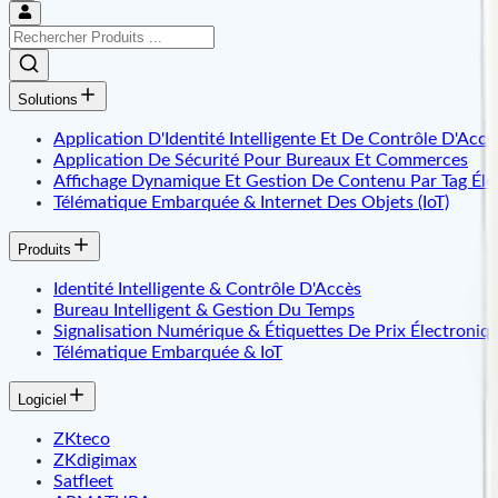
Solutions
Application D'Identité Intelligente Et De Contrôle D'Accè
Application De Sécurité Pour Bureaux Et Commerces
Affichage Dynamique Et Gestion De Contenu Par Tag Éle
Télématique Embarquée & Internet Des Objets (IoT)
Produits
Identité Intelligente & Contrôle D'Accès
Bureau Intelligent & Gestion Du Temps
Signalisation Numérique & Étiquettes De Prix Électroniq
Télématique Embarquée & IoT
Logiciel
ZKteco
ZKdigimax
Satfleet