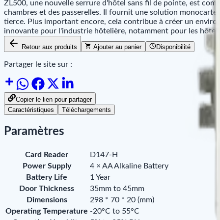
ZL500, une nouvelle serrure d'hôtel sans fil de pointe, est com
chambres et des passerelles. Il fournit une solution monocarte 
tierce. Plus important encore, cela contribue à créer un enviro
innovante pour l'industrie hôtelière, notamment pour les hôtels d
Retour aux produits
Ajouter au panier
Disponibilité
Partager le site sur :
Copier le lien pour partager
Caractéristiques
Téléchargements
Paramètres
Card Reader
D147-H
Power Supply
4 × AA Alkaline Battery
Battery Life
1 Year
Door Thickness
35mm to 45mm
Dimensions
298 * 70 * 20 (mm)
Operating Temperature
-20°C to 55°C