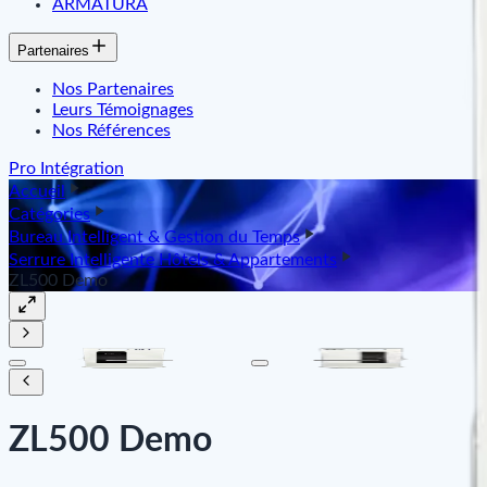
ARMATURA
Partenaires
Nos Partenaires
Leurs Témoignages
Nos Références
Pro Intégration
Accueil
Catégories
Bureau Intelligent & Gestion du Temps
Serrure Intelligente Hôtels & Appartements
ZL500 Demo
ZL500 Demo