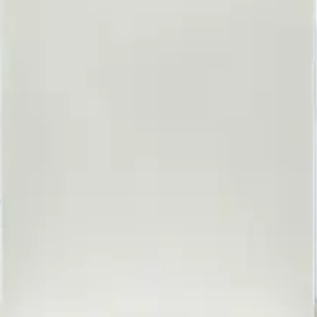
edIn
OpenTech on Instagram