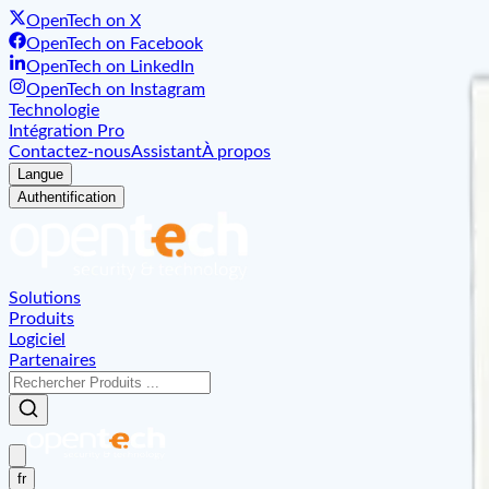
OpenTech on X
OpenTech on Facebook
OpenTech on LinkedIn
OpenTech on Instagram
Technologie
Intégration Pro
Contactez-nous
Assistant
À propos
Langue
Authentification
Solutions
Produits
Logiciel
Partenaires
fr