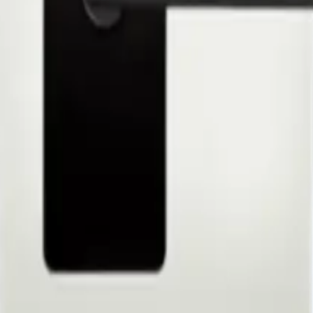
s
ctronique