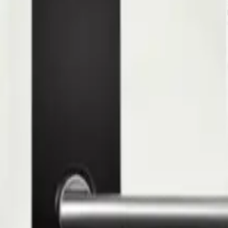
patible avec le logiciel ZKBioSecurity (ZKBioHLMS), prenant en ch
pour accroître la commodité d'utilisation du système de gestion 
nnement sans contact, ce qui est une nécessité en cas de crise sa
e luxe. Il améliore l'efficacité et la commodité du personnel de l